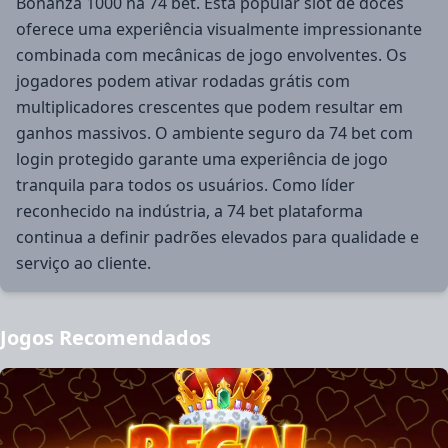
Bonanza 1000 na 74 bet. Esta popular slot de doces
oferece uma experiência visualmente impressionante
combinada com mecânicas de jogo envolventes. Os
jogadores podem ativar rodadas grátis com
multiplicadores crescentes que podem resultar em
ganhos massivos. O ambiente seguro da 74 bet com
login protegido garante uma experiência de jogo
tranquila para todos os usuários. Como líder
reconhecido na indústria, a 74 bet plataforma
continua a definir padrões elevados para qualidade e
serviço ao cliente.
Jogos Recomendados