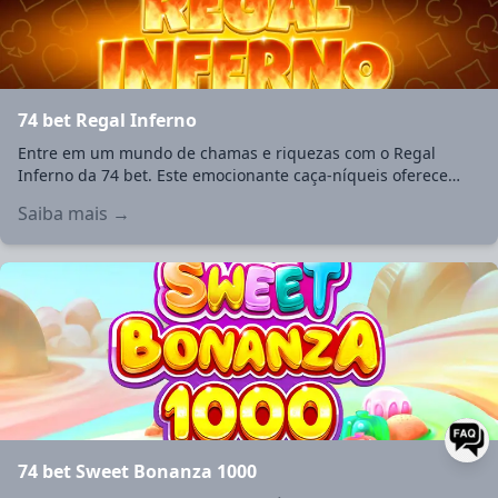
74 bet Regal Inferno
Entre em um mundo de chamas e riquezas com o Regal
Inferno da 74 bet. Este emocionante caça-níqueis oferece
uma experiência envolvente com gráficos impressionantes e
Saiba mais →
jogabilidade dinâmica. Os jogadores podem desfrutar de
recursos especiais como rodadas grátis e multiplicadores
selvagens que aumentam drasticamente os ganhos. Com
uma RTP competitiva e mecânicas envolventes, o jogo é ideal
tanto para iniciantes quanto para veteranos da 74 bet
plataforma. Experimente a emoção dos cassinos diretamente
na 74 bet app e veja se você tem o que é preciso para
dominar este inferno real!...
74 bet Sweet Bonanza 1000