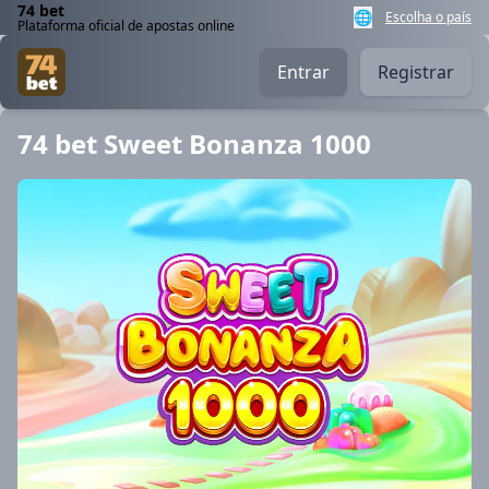
74 bet
🌐
Escolha o país
Plataforma oficial de apostas online
Entrar
Registrar
74 bet Sweet Bonanza 1000